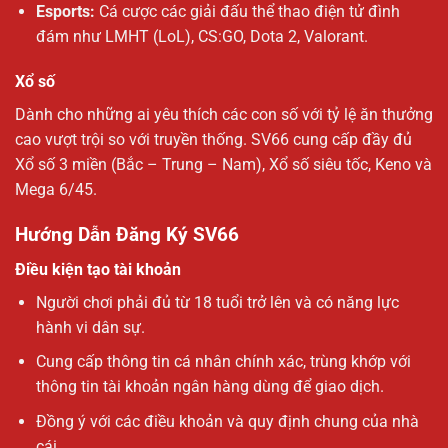
Esports:
Cá cược các giải đấu thể thao điện tử đình
đám như LMHT (LoL), CS:GO, Dota 2, Valorant.
Xổ số
Dành cho những ai yêu thích các con số với tỷ lệ ăn thưởng
cao vượt trội so với truyền thống. SV66 cung cấp đầy đủ
Xổ số 3 miền (Bắc – Trung – Nam), Xổ số siêu tốc, Keno và
Mega 6/45.
Hướng Dẫn Đăng Ký SV66
Điều kiện tạo tài khoản
Người chơi phải đủ từ 18 tuổi trở lên và có năng lực
hành vi dân sự.
Cung cấp thông tin cá nhân chính xác, trùng khớp với
thông tin tài khoản ngân hàng dùng để giao dịch.
Đồng ý với các điều khoản và quy định chung của nhà
cái.