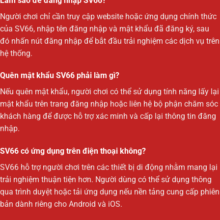
Làm sao để đăng nhập SV66?
Người chơi chỉ cần truy cập website hoặc ứng dụng chính thức
của SV66, nhập tên đăng nhập và mật khẩu đã đăng ký, sau
đó nhấn nút đăng nhập để bắt đầu trải nghiệm các dịch vụ trên
hệ thống.
Quên mật khẩu SV66 phải làm gì?
Nếu quên mật khẩu, người chơi có thể sử dụng tính năng lấy lại
mật khẩu trên trang đăng nhập hoặc liên hệ bộ phận chăm sóc
khách hàng để được hỗ trợ xác minh và cấp lại thông tin đăng
nhập.
SV66 có ứng dụng trên điện thoại không?
SV66 hỗ trợ người chơi trên các thiết bị di động nhằm mang lại
trải nghiệm thuận tiện hơn. Người dùng có thể sử dụng thông
qua trình duyệt hoặc tải ứng dụng nếu nền tảng cung cấp phiên
bản dành riêng cho Android và iOS.