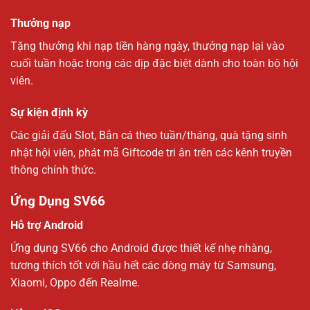
Thưởng nạp
Tặng thưởng khi nạp tiền hàng ngày, thưởng nạp lại vào
cuối tuần hoặc trong các dịp đặc biệt dành cho toàn bộ hội
viên.
Sự kiện định kỳ
Các giải đấu Slot, Bắn cá theo tuần/tháng, quà tặng sinh
nhật hội viên, phát mã Giftcode tri ân trên các kênh truyền
thông chính thức.
Ứng Dụng SV66
Hỗ trợ Android
Ứng dụng SV66 cho Android được thiết kế nhẹ nhàng,
tương thích tốt với hầu hết các dòng máy từ Samsung,
Xiaomi, Oppo đến Realme.