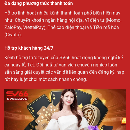
Đa dạng phương thức thanh toán
Hỗ trợ linh hoạt nhiều kênh thanh toán phổ biến hiện nay
như: Chuyển khoản ngân hàng nội địa, Ví điện tử (Momo,
ZaloPay, ViettelPay), Thẻ cào điện thoại và Tiền mã hóa
(Crypto).
Hỗ trợ khách hàng 24/7
Kênh hỗ trợ trực tuyến của SV66 hoạt động không nghỉ kể
cả ngày lễ, Tết. Đội ngũ tư vấn viên chuyên nghiệp luôn
sẵn sàng giải quyết các vấn đề liên quan đến đăng ký, nạp
rút hay luật chơi một cách nhanh chóng.