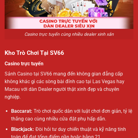
Casino trực tuyến cùng nhiều dealer xinh xắn
Kho Trò Chơi Tại SV66
Casino trực tuyến
Sảnh Casino tại SV66 mang đến không gian đẳng cấp
không khác gì các sòng bài đỉnh cao tại Las Vegas hay
Macau với dàn Dealer người thật xinh đẹp và chuyên
nghiệp.
Baccarat:
Trò chơi quốc dân với luật chơi đơn giản, tỷ lệ
thắng cao cùng nhiều cửa đặt phụ hấp dẫn.
Blackjack:
Đòi hỏi tư duy chiến thuật và kỹ năng tính
toán để đạt tổng điểm gần hoặc bằng 21.