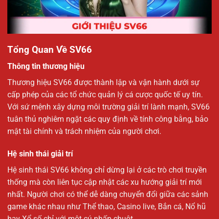
Tổng Quan Về SV66
Thông tin thương hiệu
Thương hiệu SV66 được thành lập và vận hành dưới sự
cấp phép của các tổ chức quản lý cá cược quốc tế uy tín.
Với sứ mệnh xây dựng môi trường giải trí lành mạnh, SV66
tuân thủ nghiêm ngặt các quy định về tính công bằng, bảo
mật tài chính và trách nhiệm của người chơi.
Hệ sinh thái giải trí
Hệ sinh thái SV66 không chỉ dừng lại ở các trò chơi truyền
thống mà còn liên tục cập nhật các xu hướng giải trí mới
nhất. Người chơi có thể dễ dàng chuyển đổi giữa các sảnh
game khác nhau như Thể thao, Casino live, Bắn cá, Nổ hũ
hay Xổ số chỉ với một cú nhấp chuột.