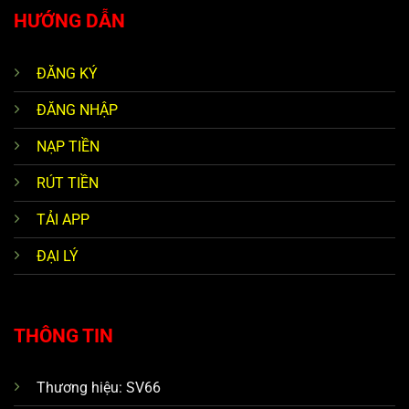
HƯỚNG DẪN
ĐĂNG KÝ
ĐĂNG NHẬP
NẠP TIỀN
RÚT TIỀN
TẢI APP
ĐẠI LÝ
THÔNG TIN
Thương hiệu: SV66