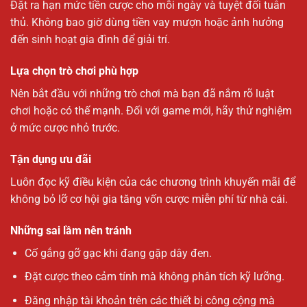
Đặt ra hạn mức tiền cược cho mỗi ngày và tuyệt đối tuân
thủ. Không bao giờ dùng tiền vay mượn hoặc ảnh hưởng
đến sinh hoạt gia đình để giải trí.
Lựa chọn trò chơi phù hợp
Nên bắt đầu với những trò chơi mà bạn đã nắm rõ luật
chơi hoặc có thế mạnh. Đối với game mới, hãy thử nghiệm
ở mức cược nhỏ trước.
Tận dụng ưu đãi
Luôn đọc kỹ điều kiện của các chương trình khuyến mãi để
không bỏ lỡ cơ hội gia tăng vốn cược miễn phí từ nhà cái.
Những sai lầm nên tránh
Cố gắng gỡ gạc khi đang gặp dây đen.
Đặt cược theo cảm tính mà không phân tích kỹ lưỡng.
Đăng nhập tài khoản trên các thiết bị công cộng mà