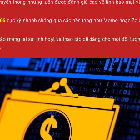
ruyền thống nhưng luôn được đánh giá cao về tính bảo mật v
v66
cực kỳ nhanh chóng qua các nền tảng như Momo hoặc ZaloPay
ào mang lại sự linh hoạt và thao tác dễ dàng cho mọi đối tượn
.