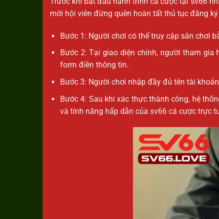
Trước khi bắt đầu hành trình cá cược tại sv66 nh
mới hội viên đừng quên hoàn tất thủ tục đăng ký
Bước 1: Người chơi có thể truy cập sân chơi b
Bước 2: Tại giao diện chính, người tham gia
form điền thông tin.
Bước 3: Người chơi nhập đầy đủ tên tài khoản
Bước 4: Sau khi xác thực thành công, hệ thốn
và tính năng hấp dẫn của sv66 cá cược trực t