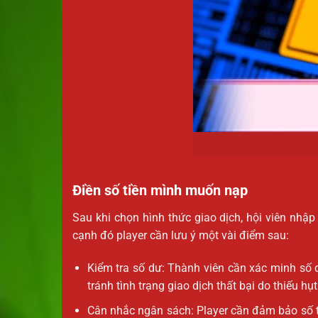
Điền số tiền mình muốn nạp
Sau khi chọn hình thức giao dịch, hội viên nhập
cạnh đó player cần lưu ý một vài điểm sau:
Kiểm tra số dư: Thành viên cần xác minh số d
tránh tình trạng giao dịch thất bại do thiếu hụt
Cân nhắc ngân sách: Player cần đảm bảo số tiền