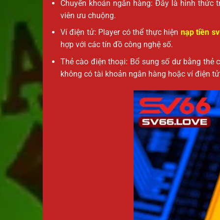
Chuyển khoản ngân hàng: Đây là hình thức t
viên ưu chuộng.
Ví điện tử: Player có thể thực hiện
nạp tiền s
hợp với các tín đồ công nghệ số.
Thẻ cào điện thoại: Bổ sung số dư bằng thẻ c
không có tài khoản ngân hàng hoặc ví điện tử