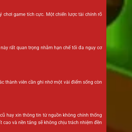
ý chơi game tích cực. Một chiến lược tài chính rõ
ớc này rất quan trọng nhằm hạn chế tối đa nguy cơ
 các thành viên cần ghi nhớ một vài điểm sống còn
 cũ hay xin thông tin từ nguồn không chính thống
rất cao và nền tảng sẽ không chịu trách nhiệm đền