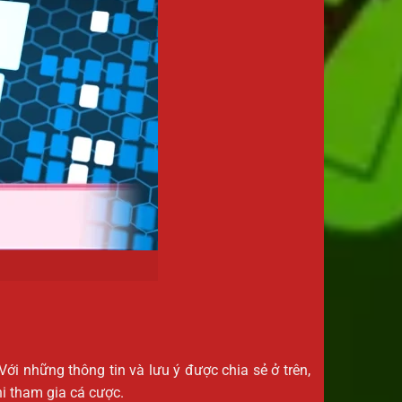
Với những thông tin và lưu ý được chia sẻ ở trên,
hi tham gia cá cược.