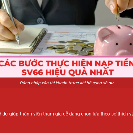
Đăng nhập vào tài khoản trước khi bổ sung số dư
 dư giúp thành viên tham gia dễ dàng chọn lựa theo sở thích 