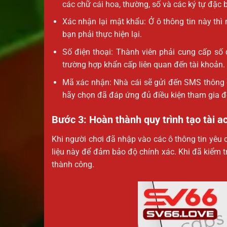
các chữ cái hoa, thường, số và các ký tự đặc b
Xác nhận lại mật khẩu: Ở ô thông tin này thì
bạn phải thực hiện lại.
Số điện thoại: Thành viên phải cung cấp số
trường hợp khẩn cấp liên quan đến tài khoản.
Mã xác nhận: Nhà cái sẽ gửi đến SMS thông q
hãy chọn đã đáp ứng đủ điều kiện tham gia đ
Bước 3: Hoàn thành quy trình tạo tài a
Khi người chơi đã nhập vào các ô thông tin yêu 
liệu này để đảm bảo độ chính xác. Khi đã kiểm tr
thành công.