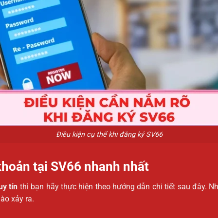
Điều kiện cụ thể khi đăng ký SV66
 khoản tại SV66 nhanh nhất
uy tín
thì bạn hãy thực hiện theo hướng dẫn chi tiết sau đây. 
ào xảy ra.