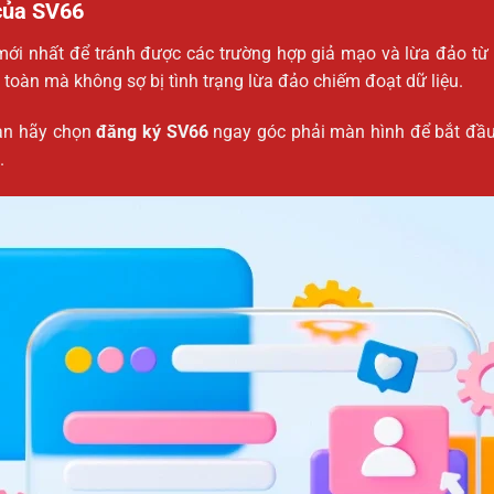
 của SV66
mới nhất
để tránh được các trường hợp giả mạo và lừa đảo từ 
toàn mà không sợ bị tình trạng lừa đảo chiếm đoạt dữ liệu.
bạn hãy chọn
đăng ký SV66
ngay góc phải màn hình để bắt đầu q
.