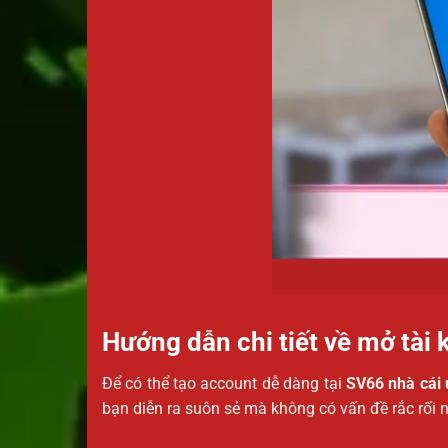
Hướng dẫn chi tiết về mở tài
Để có thể tạo account dễ dàng tại
SV66 nhà cái 
bạn diễn ra suôn sẻ mà không có vấn đề rắc rối n