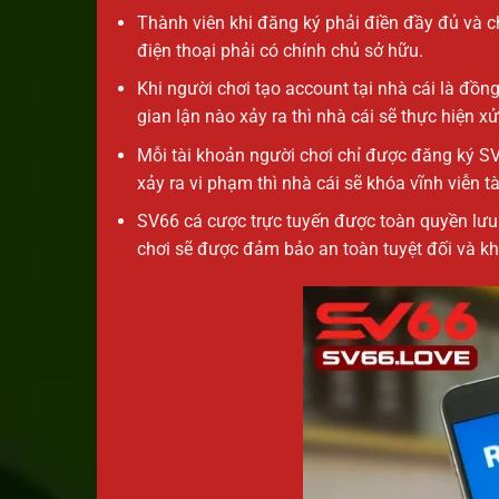
Thành viên khi đăng ký phải điền đầy đủ và 
điện thoại phải có chính chủ sở hữu.
Khi người chơi tạo account tại nhà cái là đồn
gian lận nào xảy ra thì nhà cái sẽ thực hiện x
Mỗi tài khoản người chơi chỉ được đăng ký SV6
xảy ra vi phạm thì nhà cái sẽ khóa vĩnh viễn t
SV66 cá cược trực tuyến
được toàn quyền lưu 
chơi sẽ được đảm bảo an toàn tuyệt đối và k