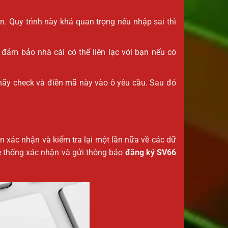
n. Quy trình này khá quan trọng nếu nhập sai thì
đảm bảo nhà cái có thể liên lạc với bạn nếu có
 hãy check và điền mã này vào ô yêu cầu. Sau đó
n xác nhận và kiểm tra lại một lần nữa về các dữ
 hệ thống xác nhận và gửi thông báo
đăng ký SV66