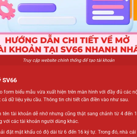
Truy cập website chính thống để tạo tài khoản
ý SV66
o form biểu mẫu vừa xuất hiện trên màn hình với đầy đủ các nội
 cả dữ liệu yêu cầu. Thông tin chi tiết cần điền vào như sau.
 tên tài khoản dễ nhớ nhưng cũng thật sang chảnh từ 4 đến 11
g với các tài khoản người dùng khác.
hải đặt mật khẩu có độ dài từ 6 đến 16 ký tự. Trong đó, nhà c