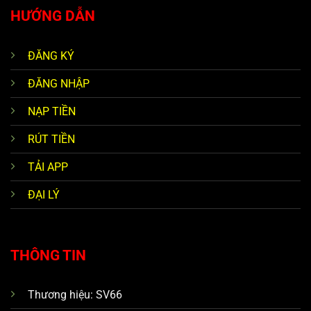
HƯỚNG DẪN
ĐĂNG KÝ
ĐĂNG NHẬP
NẠP TIỀN
RÚT TIỀN
TẢI APP
ĐẠI LÝ
THÔNG TIN
Thương hiệu: SV66