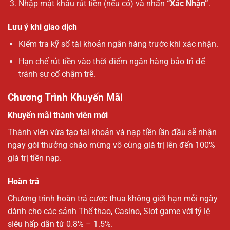
Nhập mật khẩu rút tiền (nếu có) và nhấn
“Xác Nhận”
.
Lưu ý khi giao dịch
Kiểm tra kỹ số tài khoản ngân hàng trước khi xác nhận.
Hạn chế rút tiền vào thời điểm ngân hàng bảo trì để
tránh sự cố chậm trễ.
Chương Trình Khuyến Mãi
Khuyến mãi thành viên mới
Thành viên vừa tạo tài khoản và nạp tiền lần đầu sẽ nhận
ngay gói thưởng chào mừng vô cùng giá trị lên đến 100%
giá trị tiền nạp.
Hoàn trả
Chương trình hoàn trả cược thua không giới hạn mỗi ngày
dành cho các sảnh Thể thao, Casino, Slot game với tỷ lệ
siêu hấp dẫn từ 0.8% – 1.5%.