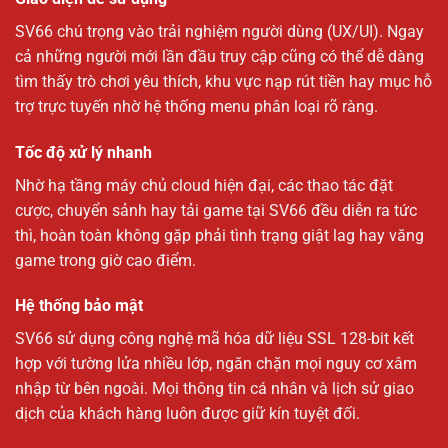
SV66 chú trọng vào trải nghiệm người dùng (UX/UI). Ngay
cả những người mới lần đầu truy cập cũng có thể dễ dàng
tìm thấy trò chơi yêu thích, khu vực nạp rút tiền hay mục hỗ
trợ trực tuyến nhờ hệ thống menu phân loại rõ ràng.
Tốc độ xử lý nhanh
Nhờ hạ tầng máy chủ cloud hiện đại, các thao tác đặt
cược, chuyển sảnh hay tải game tại SV66 đều diễn ra tức
thì, hoàn toàn không gặp phải tình trạng giật lag hay văng
game trong giờ cao điểm.
Hệ thống bảo mật
SV66 sử dụng công nghệ mã hóa dữ liệu SSL 128-bit kết
hợp với tường lửa nhiều lớp, ngăn chặn mọi nguy cơ xâm
nhập từ bên ngoài. Mọi thông tin cá nhân và lịch sử giao
dịch của khách hàng luôn được giữ kín tuyệt đối.