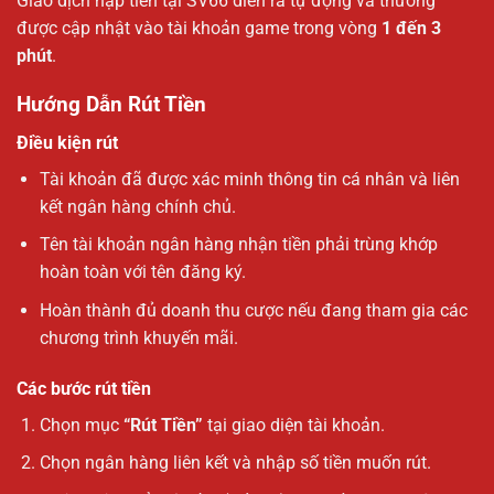
Giao dịch nạp tiền tại SV66 diễn ra tự động và thường
được cập nhật vào tài khoản game trong vòng
1 đến 3
phút
.
Hướng Dẫn Rút Tiền
Điều kiện rút
Tài khoản đã được xác minh thông tin cá nhân và liên
kết ngân hàng chính chủ.
Tên tài khoản ngân hàng nhận tiền phải trùng khớp
hoàn toàn với tên đăng ký.
Hoàn thành đủ doanh thu cược nếu đang tham gia các
chương trình khuyến mãi.
Các bước rút tiền
Chọn mục
“Rút Tiền”
tại giao diện tài khoản.
Chọn ngân hàng liên kết và nhập số tiền muốn rút.