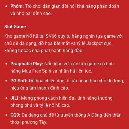
Phỏm:
Trò chơi dân gian đòi hỏi khả năng phán đoán
và nhớ bài đỉnh cao.
Slot Game
Kho game Nổ hũ tại SV66 quy tụ hàng nghìn tựa game với
chủ đề đa dạng, đồ họa bắt mắt và tỷ lệ Jackpot cực
khủng từ các nhà phát hành hàng đầu:
Pragmatic Play:
Nổi tiếng với các tựa game có tính
năng Mua Free Spin và nhân hũ liên tục.
PG Soft:
Đồ họa chiều dọc tối ưu hoàn hảo cho di động,
hiệu ứng âm thanh đỉnh cao.
JILI:
Mang phong cách hiện đại, tính năng thưởng
phong phú và tỷ lệ nổ hũ cao.
CQ9:
Đa dạng chủ đề từ truyền thống Á Đông đến thần
thoại phương Tây.