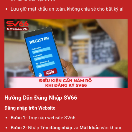
Lưu giữ mật khẩu an toàn, không chia sẻ cho bất kỳ ai.
Hướng Dẫn Đăng Nhập SV66
Đăng nhập trên Website
Bước 1:
Truy cập website SV66.
Bước 2:
Nhập
Tên đăng nhập
và
Mật khẩu
vào khung