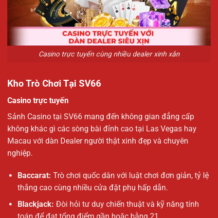
Casino trực tuyến cùng nhiều dealer xinh xắn
Kho Trò Chơi Tại SV66
Casino trực tuyến
Sảnh Casino tại SV66 mang đến không gian đẳng cấp
không khác gì các sòng bài đỉnh cao tại Las Vegas hay
Macau với dàn Dealer người thật xinh đẹp và chuyên
nghiệp.
Baccarat:
Trò chơi quốc dân với luật chơi đơn giản, tỷ lệ
thắng cao cùng nhiều cửa đặt phụ hấp dẫn.
Blackjack:
Đòi hỏi tư duy chiến thuật và kỹ năng tính
toán để đạt tổng điểm gần hoặc bằng 21.