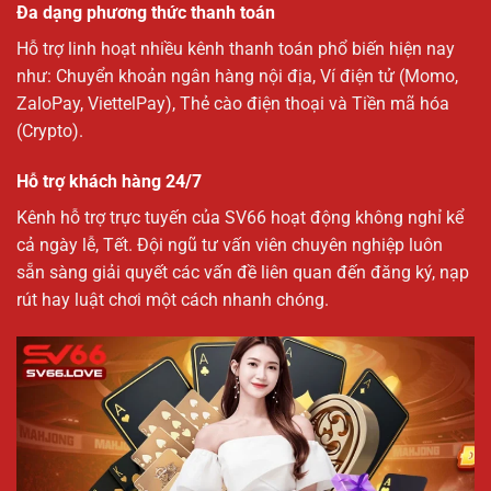
Đa dạng phương thức thanh toán
Hỗ trợ linh hoạt nhiều kênh thanh toán phổ biến hiện nay
như: Chuyển khoản ngân hàng nội địa, Ví điện tử (Momo,
ZaloPay, ViettelPay), Thẻ cào điện thoại và Tiền mã hóa
(Crypto).
Hỗ trợ khách hàng 24/7
Kênh hỗ trợ trực tuyến của SV66 hoạt động không nghỉ kể
cả ngày lễ, Tết. Đội ngũ tư vấn viên chuyên nghiệp luôn
sẵn sàng giải quyết các vấn đề liên quan đến đăng ký, nạp
rút hay luật chơi một cách nhanh chóng.