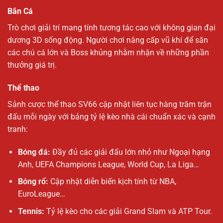
Bắn Cá
Trò chơi giải trí mang tính tương tác cao với không gian đại
dương 3D sống động. Người chơi nâng cấp vũ khí để săn
các chú cá lớn và Boss khủng nhằm nhận về những phần
thưởng giá trị.
Thể thao
Sảnh cược thể thao SV66 cập nhật liên tục hàng trăm trận
đấu mỗi ngày với bảng tỷ lệ kèo nhà cái chuẩn xác và cạnh
tranh:
Bóng đá:
Đầy đủ các giải đấu lớn nhỏ như Ngoại hạng
Anh, UEFA Champions League, World Cup, La Liga…
Bóng rổ:
Cập nhật diễn biến kịch tính từ NBA,
EuroLeague…
Tennis:
Tỷ lệ kèo cho các giải Grand Slam và ATP Tour.