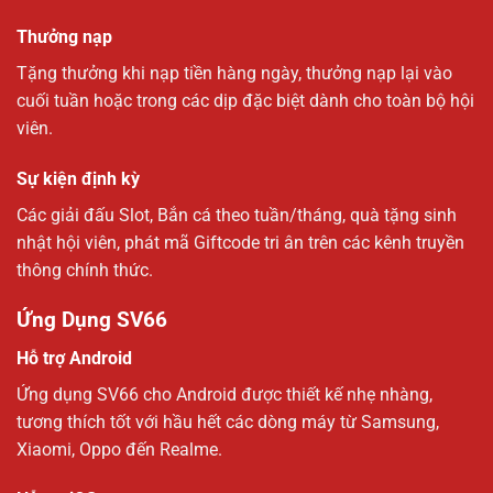
Thưởng nạp
Tặng thưởng khi nạp tiền hàng ngày, thưởng nạp lại vào
cuối tuần hoặc trong các dịp đặc biệt dành cho toàn bộ hội
viên.
Sự kiện định kỳ
Các giải đấu Slot, Bắn cá theo tuần/tháng, quà tặng sinh
nhật hội viên, phát mã Giftcode tri ân trên các kênh truyền
thông chính thức.
Ứng Dụng SV66
Hỗ trợ Android
Ứng dụng SV66 cho Android được thiết kế nhẹ nhàng,
tương thích tốt với hầu hết các dòng máy từ Samsung,
Xiaomi, Oppo đến Realme.