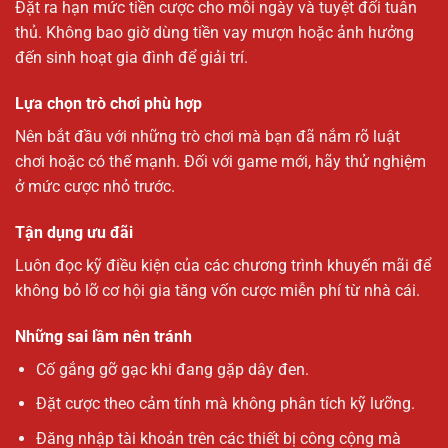
Đặt ra hạn mức tiền cược cho mỗi ngày và tuyệt đối tuân
thủ. Không bao giờ dùng tiền vay mượn hoặc ảnh hưởng
đến sinh hoạt gia đình để giải trí.
Lựa chọn trò chơi phù hợp
Nên bắt đầu với những trò chơi mà bạn đã nắm rõ luật
chơi hoặc có thế mạnh. Đối với game mới, hãy thử nghiệm
ở mức cược nhỏ trước.
Tận dụng ưu đãi
Luôn đọc kỹ điều kiện của các chương trình khuyến mãi để
không bỏ lỡ cơ hội gia tăng vốn cược miễn phí từ nhà cái.
Những sai lầm nên tránh
Cố gắng gỡ gạc khi đang gặp dây đen.
Đặt cược theo cảm tính mà không phân tích kỹ lưỡng.
Đăng nhập tài khoản trên các thiết bị công cộng mà